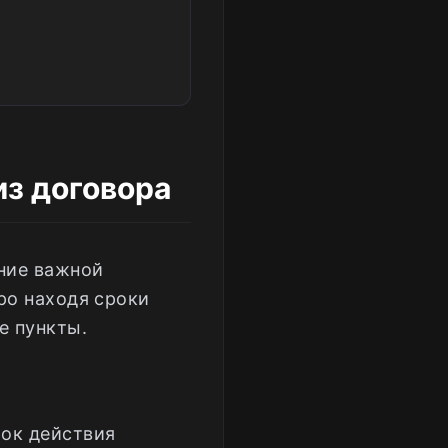
из договора
ение важной
ро находя сроки
е пункты.
рок действия