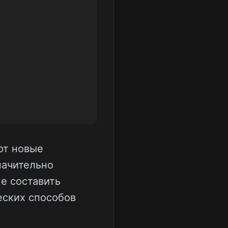
ют новые
начительно
е составить
еских способов