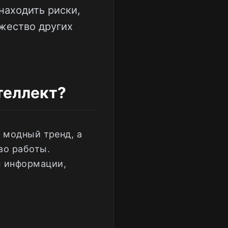
находить риски,
жество других
теллект?
 модный тренд, а
во работы.
 информации,