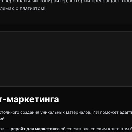
аш персональный копирайтер, который превращает люб
лемах с плагиатом!
а
т-маркетинга
стоянного создания уникальных материалов. ИИ поможет адапт
ий.
лок —
рерайт для маркетинга
обеспечит вас свежим контентом б