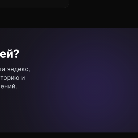
ей?
и яндекс,
сторию и
чений.