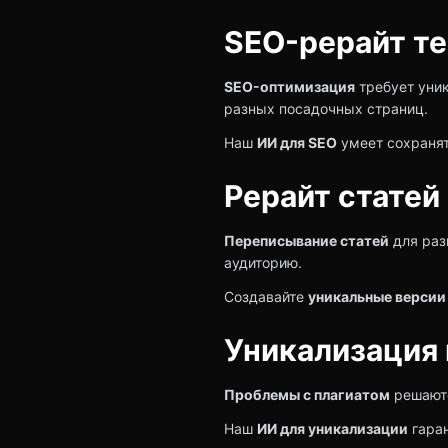
SEO-рерайт те
SEO-оптимизация
требует уник
разных посадочных страниц.
Наш
ИИ для SEO
умеет сохранят
Рерайт статей
Переписывание статей
для раз
аудиторию.
Создавайте
уникальные версии
Уникализация 
Проблемы с плагиатом
решаютс
Наш
ИИ для уникализации
гаран